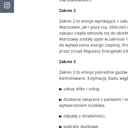
Instagram
Zakres 2
Zakres 2 to emisje wynikające z zak
Warszawie, jak i poza nią. Oblicze
zakupu ciepła odnosiły się do obie
Warszawy zostały ujęte w zakresie 1
do wytworzenia energii cieplnej. P
przez Urząd Regulacji Energetyki (UR
Zakres 3
Zakres 3 to emisje pośrednie gazów 
kontrolowane. Estymację śladu węg
▶
zakup dóbr i usług,
▶
działania związane z paliwami i en
wytworzeniem ścieków),
▶
odpady z działalności,
▶
podróże służbowe,