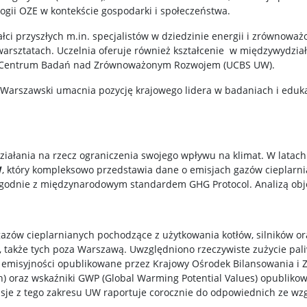
ologii OZE w kontekście gospodarki i społeczeństwa.
i przyszłych m.in. specjalistów w dziedzinie energii i zrównowa
i warsztatach. Uczelnia oferuje również kształcenie w międzywydz
 Centrum Badań nad Zrównoważonym Rozwojem (UCBS UW).
Warszawski umacnia pozycję krajowego lidera w badaniach i edukacj
iałania na rzecz ograniczenia swojego wpływu na klimat. W latac
W
, który kompleksowo przedstawia dane o emisjach gazów cieplarn
godnie z międzynarodowym standardem GHG Protocol. Analizą objęt
azów cieplarnianych pochodzące z użytkowania kotłów, silników o
 także tych poza Warszawą. Uwzględniono rzeczywiste zużycie pali
 emisyjności opublikowane przez Krajowy Ośrodek Bilansowania i 
ach) oraz wskaźniki GWP (Global Warming Potential Values) opubliko
sje z tego zakresu UW raportuje corocznie do odpowiednich ze wzg