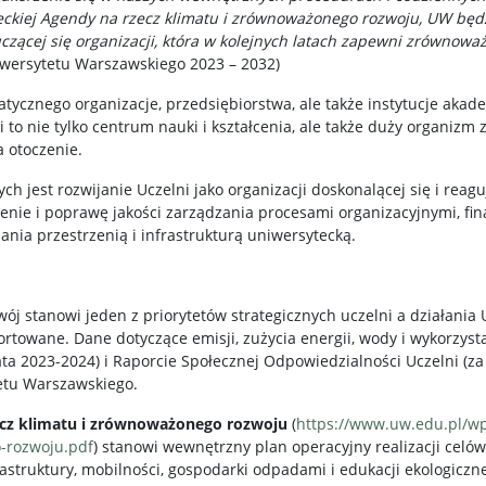
eckiej Agendy na rzecz klimatu i zrównoważonego rozwoju, UW będzi
czącej się organizacji, która w kolejnych latach zapewni zrównoważ
iwersytetu Warszawskiego 2023 – 2032)
atycznego organizacje, przedsiębiorstwa, ale także instytucje aka
to nie tylko centrum nauki i kształcenia, ale także duży organizm 
a otoczenie.
ch jest rozwijanie Uczelni jako organizacji doskonalącej się i reag
nie i poprawę jakości zarządzania procesami organizacyjnymi, fi
ania przestrzenią i infrastrukturą uniwersytecką.
ój stanowi jeden z priorytetów strategicznych uczelni a działania
rtowane. Dane dotyczące emisji, zużycia energii, wody i wykorzy
a 2023-2024) i Raporcie Społecznej Odpowiedzialności Uczelni (za 
etu Warszawskiego.
cz klimatu i zrównoważonego rozwoju
(
https://www.uw.edu.pl/w
-rozwoju.pdf
) stanowi wewnętrzny plan operacyjny realizacji celó
rastruktury, mobilności, gospodarki odpadami i edukacji ekologiczne