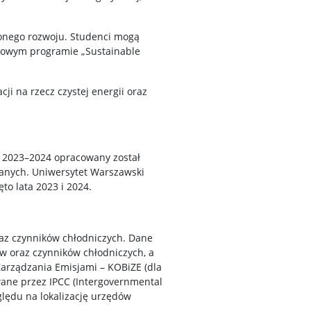
żonego rozwoju. Studenci mogą
iałowym programie „Sustainable
i na rzecz czystej energii oraz
h 2023–2024 opracowany został
ianych. Uniwersytet Warszawski
o lata 2023 i 2024.
raz czynników chłodniczych. Dane
w oraz czynników chłodniczych, a
Zarządzania Emisjami – KOBiZE (dla
wane przez IPCC (Intergovernmental
lędu na lokalizację urzędów