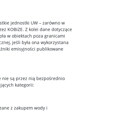
ystkie jednostki UW – zarówno w
ez KOBiZE. Z kolei dane dotyczące
epła w obiektach poza granicami
znej, jeśli była ona wykorzystana
aźniki emisyjności publikowane
e nie są przez nią bezpośrednio
jących kategorii:
iązane z zakupem wody i