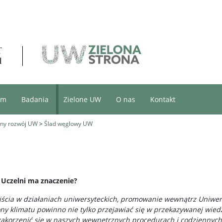
um
Badania
Zielone UW
O nas
Kontakt
ny rozwój UW
>
Ślad węglowy UW
 Uczelni ma znaczenie?
cia w działaniach uniwersyteckich, promowanie wewnątrz Uniwer
ony klimatu powinno nie tylko przejawiać się w przekazywanej wied
e zakorzenić się w naszych wewnętrznych procedurach i codziennych