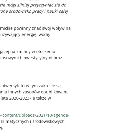
e mógł silniej przyczyniać się do
one środowisko pracy i nauki całej
demickie powinny znać swój wpływ na
zużywający energię, wodę,
ującej na zmiany w otoczeniu –
nansowymi i inwestycyjnymi oraz
 Uniwersytetu w tym zakresie są
stania innych zasobów opublikowane
lata 2020-2023), a także w
p-content/uploads/2021/10/agenda-
w klimatycznych i środowiskowych,
j.