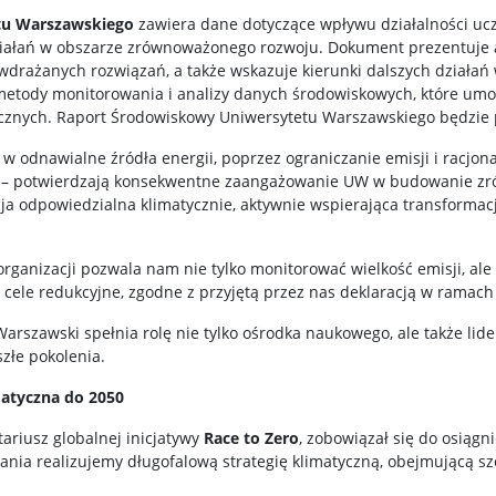
tu Warszawskiego
zawiera dane dotyczące wpływu działalności ucz
ziałań w obszarze zrównoważonego rozwoju. Dokument prezentuje ak
wdrażanych rozwiązań, a także wskazuje kierunki dalszych działań 
etody monitorowania i analizy danych środowiskowych, które umoż
tycznych. Raport Środowiskowy Uniwersytetu Warszawskiego będzie
 w odnawialne źródła energii, poprzez ograniczanie emisji i racjona
 – potwierdzają konsekwentne zaangażowanie UW w budowanie zró
cja odpowiedzialna klimatycznie, aktywnie wspierająca transformac
ganizacji pozwala nam nie tylko monitorować wielkość emisji, ale 
cele redukcyjne, zgodne z przyjętą przez nas deklaracją w ramach 
Warszawski spełnia rolę nie tylko ośrodka naukowego, ale także li
złe pokolenia.
matyczna do 2050
ariusz globalnej inicjatywy
Race to Zero
, zobowiązał się do osiągn
nia realizujemy długofalową strategię klimatyczną, obejmującą s