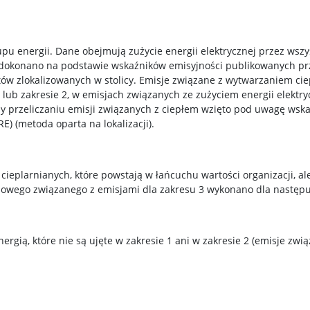
upu energii. Dane obejmują zużycie energii elektrycznej przez wsz
ń dokonano na podstawie wskaźników emisyjności publikowanych prz
któw zlokalizowanych w stolicy. Emisje związane z wytwarzaniem ci
 lub zakresie 2, w emisjach związanych ze zużyciem energii elektryc
rzy przeliczaniu emisji związanych z ciepłem wzięto pod uwagę wsk
E) (metoda oparta na lokalizacji).
cieplarnianych, które powstają w łańcuchu wartości organizacji, al
lowego związanego z emisjami dla zakresu 3 wykonano dla następu
ergią, które nie są ujęte w zakresie 1 ani w zakresie 2 (emisje zw