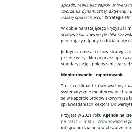
sposób, realizując zapisy uniwersyt
tworzenia dynamicznej, aktywnej i u
naszej społeczności.”
(Strategia Un
W dobie narastającego kryzysu klim
środowisko. Uniwersytet Warszawski 
generujący odpady i oddziałujący n
Jednym z naszych celów strategiczny
przede wszystkim poprzez uproszcze
standaryzację i polepszenie zarządz
Monitorowanie i raportowanie
Troska o klimat i zrównoważony rozw
systematycznie monitorowane i rapo
są w Raporcie Środowiskowym (za lat
sprawozdaniach Rektora Uniwersyt
Przyjęta w 2021 roku
Agenda na rze
na-rzecz-klimatu-i-zrownowazonego
integrując działania w obszarze inf