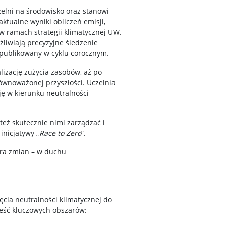
elni na środowisko oraz stanowi
tualne wyniki obliczeń emisji,
w ramach strategii klimatycznej UW.
liwiają precyzyjne śledzenie
 publikowany w cyklu corocznym.
lizację zużycia zasobów, aż po
wnoważonej przyszłości. Uczelnia
ję w kierunku neutralności
też skutecznie nimi zarządzać i
inicjatywy „
Race to Zero
”.
dera zmian – w duchu
ięcia neutralności klimatycznej do
ześć kluczowych obszarów: