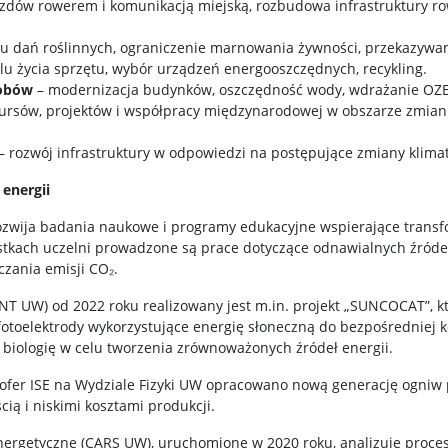
dów rowerem i komunikacją miejską, rozbudowa infrastruktury ro
łu dań roślinnych, ograniczenie marnowania żywności, przekazywan
lu życia sprzętu, wybór urządzeń energooszczędnych, recykling.
sobów
– modernizacja budynków, oszczędność wody, wdrażanie OZE
ursów, projektów i współpracy międzynarodowej w obszarze zmian k
– rozwój infrastruktury w odpowiedzi na postępujące zmiany klima
 energii
ozwija badania naukowe i programy edukacyjne wspierające transf
ostkach uczelni prowadzone są prace dotyczące odnawialnych źróde
czania emisji CO₂.
 UW) od 2022 roku realizowany jest m.in. projekt „SUNCOCAT”, któ
toelektrody wykorzystujące energię słoneczną do bezpośredniej k
i biologię w celu tworzenia zrównoważonych źródeł energii.
ofer ISE na Wydziale Fizyki UW opracowano nową generację ogniw 
ią i niskimi kosztami produkcji.
nergetyczne (CARS UW), uruchomione w 2020 roku, analizuje proces