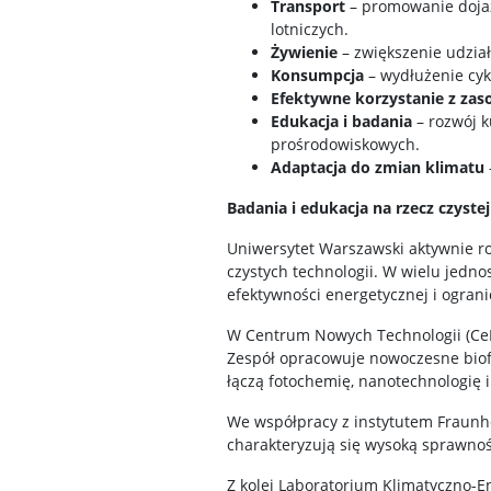
Transport
– promowanie dojaz
lotniczych.
Żywienie
– zwiększenie udzia
Konsumpcja
– wydłużenie cyk
Efektywne korzystanie z za
Edukacja i badania
– rozwój k
prośrodowiskowych.
Adaptacja do zmian klimatu
Badania i edukacja na rzecz czystej
Uniwersytet Warszawski aktywnie r
czystych technologii. W wielu jedn
efektywności energetycznej i ograni
W Centrum Nowych Technologii (CeNT
Zespół opracowuje nowoczesne biofo
łączą fotochemię, nanotechnologię 
We współpracy z instytutem Fraunh
charakteryzują się wysoką sprawnośc
Z kolei Laboratorium Klimatyczno-E