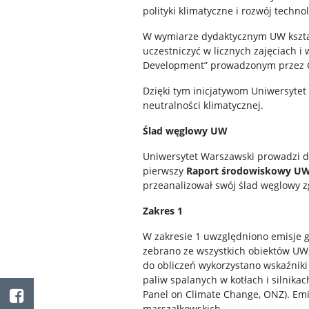
polityki klimatyczne i rozwój techn
W wymiarze dydaktycznym UW kształc
uczestniczyć w licznych zajęciach 
Development” prowadzonym przez
Dzięki tym inicjatywom Uniwersytet 
neutralności klimatycznej.
Ślad węglowy UW
Uniwersytet Warszawski prowadzi dz
pierwszy
Raport środowiskowy U
przeanalizował swój ślad węglowy z
Zakres 1
W zakresie 1 uwzględniono emisje g
zebrano ze wszystkich obiektów UW,
do obliczeń wykorzystano wskaźniki
paliw spalanych w kotłach i silnik
Facebook
Panel on Climate Change, ONZ). Emi
marszałkowskich.