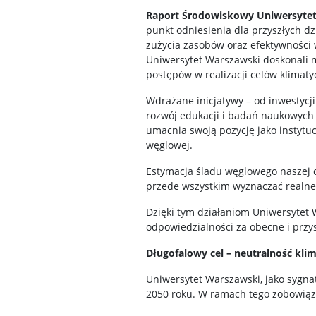
Raport Środowiskowy Uniwersyte
punkt odniesienia dla przyszłych d
zużycia zasobów oraz efektywności 
Uniwersytet Warszawski doskonali m
postępów w realizacji celów klima
Wdrażane inicjatywy – od inwestycji
rozwój edukacji i badań naukowych
umacnia swoją pozycję jako instytu
węglowej.
Estymacja śladu węglowego naszej or
przede wszystkim wyznaczać realne 
Dzięki tym działaniom Uniwersytet 
odpowiedzialności za obecne i przys
Długofalowy cel – neutralność kli
Uniwersytet Warszawski, jako sygnat
2050 roku. W ramach tego zobowiąza