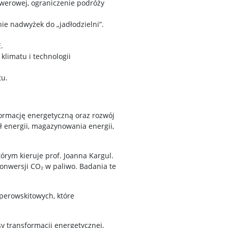
werowej, ograniczenie podróży
ie nadwyżek do „jadłodzielni”.
.
limatu i technologii
tu.
ormację energetyczną oraz rozwój
ł energii, magazynowania energii,
rym kieruje prof. Joanna Kargul.
onwersji CO₂ w paliwo. Badania te
perowskitowych, które
y transformacji energetycznej,